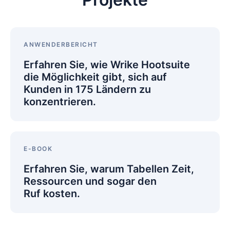
Erfahren
Sie,
ANWENDERBERICHT
wie
Erfahren Sie, wie Wrike Hootsuite
Wrike
Hootsuite
die Möglichkeit gibt, sich auf
die
Kunden in 175 Ländern zu
Möglichkeit
konzentrieren.
gibt,
sich
auf
Kunden
Erfahren
in
Sie,
E-BOOK
175
warum
Ländern
Erfahren Sie, warum Tabellen Zeit,
Tabellen
zu
Zeit,
Ressourcen und sogar den
konzentrieren.
Ressourcen
Ruf kosten.
und
sogar
den